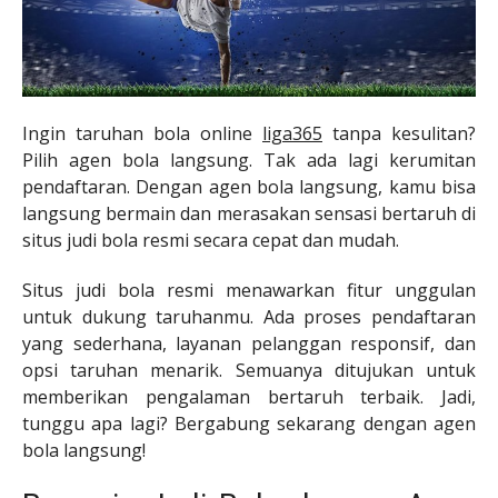
Ingin taruhan bola online
liga365
tanpa kesulitan?
Pilih agen bola langsung. Tak ada lagi kerumitan
pendaftaran. Dengan agen bola langsung, kamu bisa
langsung bermain dan merasakan sensasi bertaruh di
situs judi bola resmi secara cepat dan mudah.
Situs judi bola resmi menawarkan fitur unggulan
untuk dukung taruhanmu. Ada proses pendaftaran
yang sederhana, layanan pelanggan responsif, dan
opsi taruhan menarik. Semuanya ditujukan untuk
memberikan pengalaman bertaruh terbaik. Jadi,
tunggu apa lagi? Bergabung sekarang dengan agen
bola langsung!