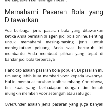
mendapatkan kemenangan besar.
Memahami Pasaran Bola yang
Ditawarkan
Ada berbagai jenis pasaran bola yang ditawarkan
ketika Anda bermain di agen judi bola online. Penting
untuk memahami masing-masing jenis untuk
meningkatkan peluang Anda saat bertaruh. Ini
membantu Anda membuat pilihan yang tepat di
bandar judi bola terpercaya.
Handicap adalah pasaran bola populer. Di pasaran ini,
tim yang lebih kuat memberi voor kepada lawannya.
Hal ini membuat taruhan lebih seimbang. Contohnya,
tim kuat yang berhadapan dengan tim lemah
mungkin memberi voor setengah atau satu gol.
Over/under adalah jenis pasaran yang juga banyak