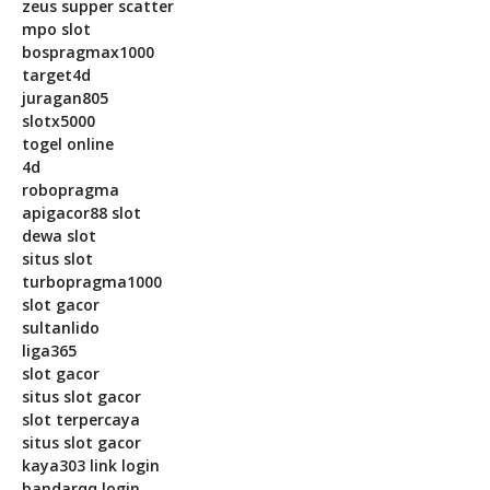
zeus supper scatter
mpo slot
bospragmax1000
target4d
juragan805
slotx5000
togel online
4d
robopragma
apigacor88 slot
dewa slot
situs slot
turbopragma1000
slot gacor
sultanlido
liga365
slot gacor
situs slot gacor
slot terpercaya
situs slot gacor
kaya303 link login
bandarqq login