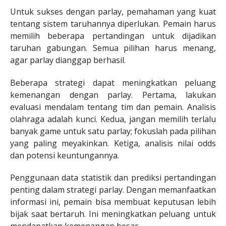
Untuk sukses dengan parlay, pemahaman yang kuat
tentang sistem taruhannya diperlukan. Pemain harus
memilih beberapa pertandingan untuk dijadikan
taruhan gabungan. Semua pilihan harus menang,
agar parlay dianggap berhasil.
Beberapa strategi dapat meningkatkan peluang
kemenangan dengan parlay. Pertama, lakukan
evaluasi mendalam tentang tim dan pemain. Analisis
olahraga adalah kunci. Kedua, jangan memilih terlalu
banyak game untuk satu parlay; fokuslah pada pilihan
yang paling meyakinkan. Ketiga, analisis nilai odds
dan potensi keuntungannya.
Penggunaan data statistik dan prediksi pertandingan
penting dalam strategi parlay. Dengan memanfaatkan
informasi ini, pemain bisa membuat keputusan lebih
bijak saat bertaruh. Ini meningkatkan peluang untuk