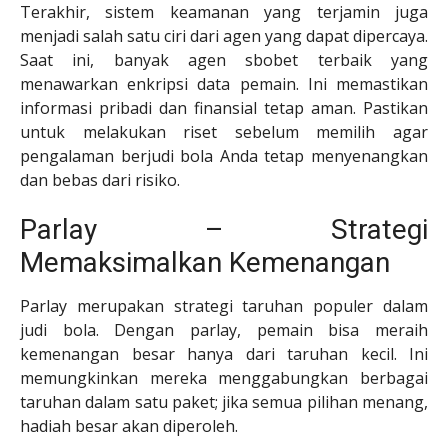
Terakhir, sistem keamanan yang terjamin juga
menjadi salah satu ciri dari agen yang dapat dipercaya.
Saat ini, banyak agen sbobet terbaik yang
menawarkan enkripsi data pemain. Ini memastikan
informasi pribadi dan finansial tetap aman. Pastikan
untuk melakukan riset sebelum memilih agar
pengalaman berjudi bola Anda tetap menyenangkan
dan bebas dari risiko.
Parlay – Strategi
Memaksimalkan Kemenangan
Parlay merupakan strategi taruhan populer dalam
judi bola. Dengan parlay, pemain bisa meraih
kemenangan besar hanya dari taruhan kecil. Ini
memungkinkan mereka menggabungkan berbagai
taruhan dalam satu paket; jika semua pilihan menang,
hadiah besar akan diperoleh.