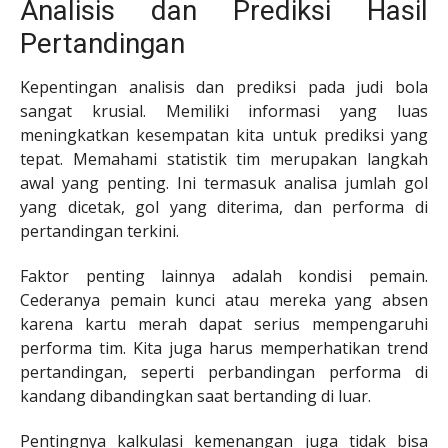
Analisis dan Prediksi Hasil
Pertandingan
Kepentingan analisis dan prediksi pada judi bola
sangat krusial. Memiliki informasi yang luas
meningkatkan kesempatan kita untuk prediksi yang
tepat. Memahami statistik tim merupakan langkah
awal yang penting. Ini termasuk analisa jumlah gol
yang dicetak, gol yang diterima, dan performa di
pertandingan terkini.
Faktor penting lainnya adalah kondisi pemain.
Cederanya pemain kunci atau mereka yang absen
karena kartu merah dapat serius mempengaruhi
performa tim. Kita juga harus memperhatikan trend
pertandingan, seperti perbandingan performa di
kandang dibandingkan saat bertanding di luar.
Pentingnya kalkulasi kemenangan juga tidak bisa