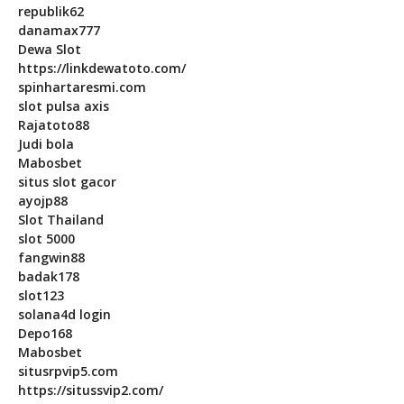
republik62
danamax777
Dewa Slot
https://linkdewatoto.com/
spinhartaresmi.com
slot pulsa axis
Rajatoto88
Judi bola
Mabosbet
situs slot gacor
ayojp88
Slot Thailand
slot 5000
fangwin88
badak178
slot123
solana4d login
Depo168
Mabosbet
situsrpvip5.com
https://situssvip2.com/