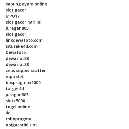
sabung ayam online
slot gacor
MPO17
slot gacor hari ini
juragan805
slot gacor
linkdewatoto.com
situsaka4d.com
Dewatoto
dewaslot88
dewaslot88
zeus supper scatter
mpo slot
bospragmax1000
target4d
juragan805
slotx5000
togel online
4d
robopragma
apigacor88 slot