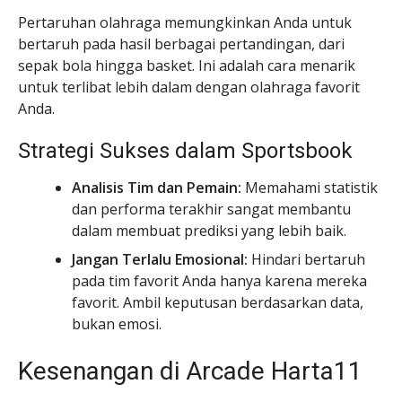
Pertaruhan olahraga memungkinkan Anda untuk
bertaruh pada hasil berbagai pertandingan, dari
sepak bola hingga basket. Ini adalah cara menarik
untuk terlibat lebih dalam dengan olahraga favorit
Anda.
Strategi Sukses dalam Sportsbook
Analisis Tim dan Pemain:
Memahami statistik
dan performa terakhir sangat membantu
dalam membuat prediksi yang lebih baik.
Jangan Terlalu Emosional:
Hindari bertaruh
pada tim favorit Anda hanya karena mereka
favorit. Ambil keputusan berdasarkan data,
bukan emosi.
Kesenangan di Arcade Harta11