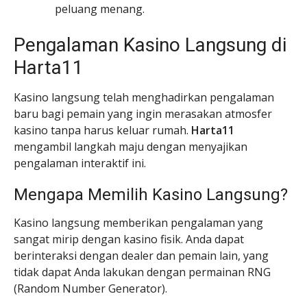
peluang menang.
Pengalaman Kasino Langsung di
Harta11
Kasino langsung telah menghadirkan pengalaman
baru bagi pemain yang ingin merasakan atmosfer
kasino tanpa harus keluar rumah.
Harta11
mengambil langkah maju dengan menyajikan
pengalaman interaktif ini.
Mengapa Memilih Kasino Langsung?
Kasino langsung memberikan pengalaman yang
sangat mirip dengan kasino fisik. Anda dapat
berinteraksi dengan dealer dan pemain lain, yang
tidak dapat Anda lakukan dengan permainan RNG
(Random Number Generator).