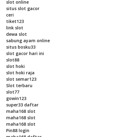
slot online
situs slot gacor
ceri
tiket123
link slot
dewa slot
sabung ayam online
situs bosku33
slot gacor hari ini
slot88
slot hoki
slot hoki raja
slot semar123
Slot terbaru
slot77
gowin123
super33 daftar
maha168 slot
maha168 slot
maha168 slot
Pin88 login
maha168 daftar