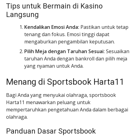
Tips untuk Bermain di Kasino
Langsung
Kendalikan Emosi Anda:
Pastikan untuk tetap
tenang dan fokus. Emosi tinggi dapat
mengaburkan pengambilan keputusan.
Pilih Meja dengan Taruhan Sesuai:
Sesuaikan
taruhan Anda dengan bankroll dan pilih meja
yang nyaman untuk Anda.
Menang di Sportsbook Harta11
Bagi Anda yang menyukai olahraga, sportsbook
Harta11 menawarkan peluang untuk
mempertaruhkan pengetahuan Anda dalam berbagai
olahraga.
Panduan Dasar Sportsbook