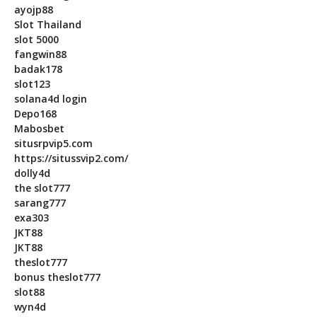
ayojp88
Slot Thailand
slot 5000
fangwin88
badak178
slot123
solana4d login
Depo168
Mabosbet
situsrpvip5.com
https://situssvip2.com/
dolly4d
the slot777
sarang777
exa303
JKT88
JKT88
theslot777
bonus theslot777
slot88
wyn4d