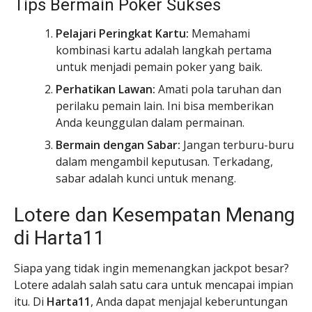
Tips Bermain Poker Sukses
Pelajari Peringkat Kartu:
Memahami
kombinasi kartu adalah langkah pertama
untuk menjadi pemain poker yang baik.
Perhatikan Lawan:
Amati pola taruhan dan
perilaku pemain lain. Ini bisa memberikan
Anda keunggulan dalam permainan.
Bermain dengan Sabar:
Jangan terburu-buru
dalam mengambil keputusan. Terkadang,
sabar adalah kunci untuk menang.
Lotere dan Kesempatan Menang
di Harta11
Siapa yang tidak ingin memenangkan jackpot besar?
Lotere adalah salah satu cara untuk mencapai impian
itu. Di
Harta11
, Anda dapat menjajal keberuntungan