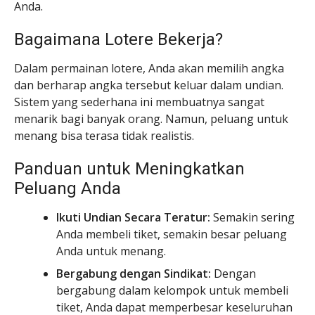
Anda.
Bagaimana Lotere Bekerja?
Dalam permainan lotere, Anda akan memilih angka
dan berharap angka tersebut keluar dalam undian.
Sistem yang sederhana ini membuatnya sangat
menarik bagi banyak orang. Namun, peluang untuk
menang bisa terasa tidak realistis.
Panduan untuk Meningkatkan
Peluang Anda
Ikuti Undian Secara Teratur:
Semakin sering
Anda membeli tiket, semakin besar peluang
Anda untuk menang.
Bergabung dengan Sindikat:
Dengan
bergabung dalam kelompok untuk membeli
tiket, Anda dapat memperbesar keseluruhan