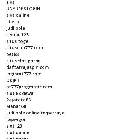
slot
UNYU168 LOGIN
slot online
idnslot
judi bola
semar 123
situs togel
situsdan777.com
bet88
situs slot gacor
daftarrajaspin.com
loginmt777.com
OKJKT
pt777pragmatic.com
slot 88 dewa
Rajatoto88
Maha168
judi bole online terpercaya
rajavigor
slot123
slot online
slot gacor