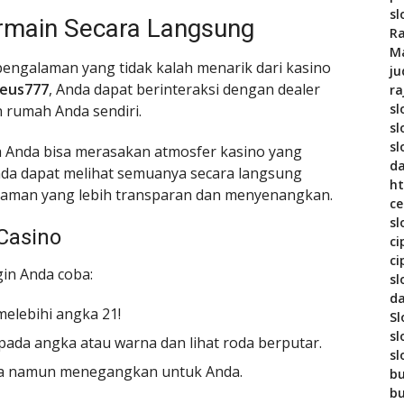
sl
ermain Secara Langsung
Ra
M
engalaman yang tidak kalah menarik dari kasino
ju
zeus777
, Anda dapat berinteraksi dengan dealer
ra
sl
 rumah Anda sendiri.
sl
sl
na Anda bisa merasakan atmosfer kasino yang
d
 Anda dapat melihat semuanya secara langsung
ht
laman yang lebih transparan dan menyenangkan.
ce
sl
Casino
ci
ci
in Anda coba:
sl
da
melebihi angka 21!
Sl
sl
pada angka atau warna dan lihat roda berputar.
sl
na namun menegangkan untuk Anda.
bu
bu