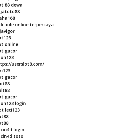
ot 88 dewa
jatoto88
aha168
di bole online terpercaya
javigor
ot123
ot online
ot gacor
aun123
tps://userslot8.com/
ri123
ot gacor
pit88
pit88
ot gacor
un123 login
ot leci123
ot88
ot88
cin4d login
cin4d toto