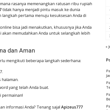
mana rasanya memenangkan ratusan ribu rupiah
7
tidak hanya menjadi pintu masuk ke dunia
n langkah pertama menuju kesuksesan Anda di
nline bisa jadi menakutkan, khususnya jika Anda
mi akan memudahkan Anda untuk selangkah lebih
« J
ana dan Aman
P
rlu mengikuti beberapa langkah sederhana:
Pa
7.
Ja
s halaman.
Pa
rd yang telah Anda buat.
Te
Pa
i permainan!
Be
Pa
an informasi Anda? Tenang saja!
Apizeus777