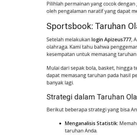
Pilihlah permainan yang cocok dengan
oleh pengalaman naratif yang dapat 
Sportsbook: Taruhan Ola
Setelah melakukan
login Apizeus777
, 
olahraga. Kami tahu bahwa penggemar 
kesempatan untuk memasang taruhan 
Mulai dari sepak bola, basket, hingga t
dapat memasang taruhan pada hasil per
banyak lagi.
Strategi dalam Taruhan Ol
Berikut beberapa strategi yang bisa A
Menganalisis Statistik
: Memah
taruhan Anda.