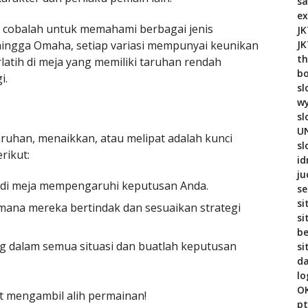
s
e
cobalah untuk memahami berbagai jenis
JK
hingga Omaha, setiap variasi mempunyai keunikan
JK
th
latih di meja yang memiliki taruhan rendah
bo
i.
sl
w
sl
U
uhan, menaikkan, atau melipat adalah kunci
sl
rikut:
id
ju
a di meja mempengaruhi keputusan Anda.
se
si
imana mereka bertindak dan sesuaikan strategi
si
be
ng dalam semua situasi dan buatlah keputusan
si
da
l
O
t mengambil alih permainan!
p