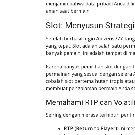
menjamin bahwa data pribadi Anda dili
aman saat bermain.
Slot: Menyusun Strateg
Setelah berhasil
login Apizeus777
, lan
yang tepat. Slot adalah salah satu perm
banyak pemain, ini adalah tempat di m
Karena banyak pemilihan slot dengan
permainan yang sesuai dengan selera A
cobalah slot bertema hutan tropis atau
membuat pengalaman bermain Anda s
Memahami RTP dan Volatili
Seiring dengan merasa terhibur, penti
RTP (Return to Player)
: Ini m