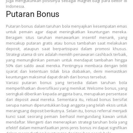
juga mengukuhkan posisinya sebagai magnet bagi para bettor di
Indonesia.
Putaran Bonus
Putaran bonus dalam taruhan bola menyajikan kesempatan emas
untuk pemain agar dapat meningkatkan keuntungan mereka.
Beragam situs taruhan menawarkan insentif menarik, yang
mencakup putaran gratis atau bonus tambahan saat melakukan
deposit, ataupun saat berpartisipasi dalam promosi khusus.
Strategi utama di sini adalah memilih penawaran cashback terbaik,
yang memungkinkan pemain untuk mendapat tambahan hingga
50% dari saldo awal mereka. Pentingnya membaca dengan teliti
syarat dan ketentuan tidak bisa diabaikan, demi memastikan
keuntungan maksimal dapat diraih dari bonus tersebut.
Variasi putaran bonus yang tersedia dalam taruhan bola
memperlihatkan diversifikasi yang memikat. Welcome bonus, yang
seringkali diberikan kepada anggota baru, merupakan persentase
dari deposit awal mereka. Sementara itu, reload bonus bersifat
serupa namun diperuntukkan bagi anggota yang telah eksis untuk
merangsang deposit berikutnya. Selain itu, bonus referral menjadi
kunci saat seorang pemain berhasil mengundang kawan untuk
mendaftar. Mengerti dan menerapkan strategi taruhan bola yang
efektif dalam memanfaatkan jenis-jenis bonus ini dapat signifikan