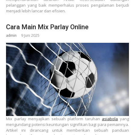
pelanggan yang baik memperhalus proses pengalaman berjudi
menjadi lebih lancar dan efisien.
Cara Main Mix Parlay Online
admin
9 Juni 2025
Mix parlay menyajikan sebuah platform taruhan
asiabola
yang
mengundang potensi keuntungan signifikan bagi para pemainnya.
Artikel ini dirancang untuk memberikan sebuah panduan