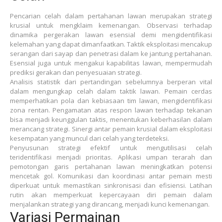
Pencarian celah dalam pertahanan lawan merupakan strategi
krusial untuk mengklaim kemenangan. Observasi terhadap
dinamika pergerakan lawan esensial demi mengidentifikasi
kelemahan yang dapat dimanfaatkan. Taktik eksploitasi mencakup
serangan dari sayap dan penetrasi dalam ke jantung pertahanan.
Esensial juga untuk mengakui kapabilitas lawan, mempermudah
prediksi gerakan dan penyesuaian strategi.
Analisis statistik dari pertandingan sebelumnya berperan vital
dalam mengungkap celah dalam taktik lawan. Pemain cerdas
memperhatikan pola dan kebiasaan tim lawan, mengidentifikasi
zona rentan. Pengamatan atas respon lawan terhadap tekanan
bisa menjadi keunggulan taktis, menentukan keberhasilan dalam
merancang strategi. Sinergi antar pemain krusial dalam eksploitasi
kesempatan yang muncul dari celah yang terdeteksi.
Penyusunan strategi efektif untuk mengutilisasi celah
teridentifikasi menjadi prioritas. Aplikasi umpan terarah dan
pemotongan garis pertahanan lawan meningkatkan potensi
mencetak gol. Komunikasi dan koordinasi antar pemain mesti
diperkuat untuk memastikan sinkronisasi dan efisiensi. Latihan
rutin akan memperkuat kepercayaan diri pemain dalam
menjalankan strategi yang dirancang, menjadi kunci kemenangan.
Variasi Permainan