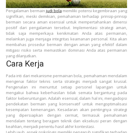
Pengalaman bermain
judi bola
memiliki potensi kegembiraan yang
signifikan, meski demikian, pemahaman terhadap prinsip-prinsip
bermain secara aman esensial untuk mempertahankan dimensi
positif dari pengalaman tersebut. Implementasi strategi aman,
tidak saja memperkaya kenikmatan Anda atas permainan,
melainkan juga menjaga integritas keamanan personal. Kita akan
membahas prosedur bermain dengan aman yang efektif dalam
mitigasi risiko serta memastikan dominasi Anda atas permainan
yang dilanjutkan.
Cara Kerja
Pada inti dari mekanisme permainan bola, pemahaman mendalam
mengenai faktor teknis serta strategis menjadi sangat krusial.
Pengenalan ini menuntut setiap personel lapangan untuk
mengakui bahwa keberhasilan tidak semata bergantung pada
faktor keberuntungan. Adalah esensial, dalam hal ini, mengadopsi
pendekatan bermain yang konservatif untuk mengoptimalisasi
kesempatan kemenangan. Kesadaran akan pentingnya strategi
yang dipersiapkan dengan cermat, termasuk pemahaman
mendalam tentang beragam teknik dan eksekusi peran dengan
keahlian, menjadi penentu hasil akhir kontestasi.
Lebih jauh, aspek psikologis memiliki pengaruh signifikan terhadap