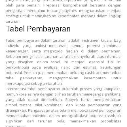
oleh para pemain. Preparasi komprehensif bersama dengan
pengertian mendalam tentang paylines mengharuskan menjadi
strategi untuk meningkatkan kesempatan menang dalam lingkup
taruhan.
Tabel Pembayaran
Tabel pembayaran dalam taruhan adalah instrumen krusial bagi
individu yang ambisi memahami semua potensi kombinasi
kemenangan serta magnitudo hadiah di dalam permainan.
Sebelum menginisiasi taruhan, analisis menyeluruh atas informasi
yang disajikan dalam tabel ini menjadi esensial. Hal ini
berkontribusi pada evaluasi risiko dan estimasi keuntungan
potensial. Pemain juga menemukan peluang cashback menarik di
tabel pembayaran, mengoptimalkan kesempatan untuk
merekuperasi sebagian taruhan.
Interpretasi tabel pembayaran bukanlah proses yang kompleks,
namun korelasinya dengan pilihan taruhan memegang signifikansi
yang tidak dapat diremehkan. Subyek harus memperhatikan
simbol tertera, nilai kombinasi, dan kuota pembayaran yang
dilampirkan. Penguasaan atas teknik membaca tabel pembayaran
memampukan individu dalam mengkalkulasi potensi cashback
signifikan dari taruhan bola, memaximalkan probabilitas
keuntungan.