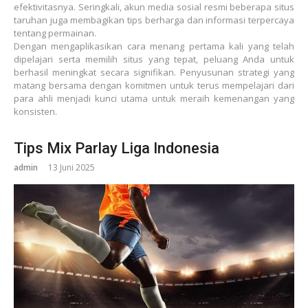
efektivitasnya. Seringkali, akun media sosial resmi beberapa situs
taruhan juga membagikan tips berharga dan informasi terpercaya
tentang permainan.
Dengan mengaplikasikan cara menang pertama kali yang telah
dipelajari serta memilih situs yang tepat, peluang Anda untuk
berhasil meningkat secara signifikan. Penyusunan strategi yang
matang bersama dengan komitmen untuk terus mempelajari dari
para ahli menjadi kunci utama untuk meraih kemenangan yang
konsisten.
Tips Mix Parlay Liga Indonesia
admin
13 Juni 2025