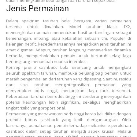
dalam meningkatkan keuntungan dari taruhan sepak bola.
Jenis Permainan
Dalam spektrum taruhan bola, beragam varian permainan
tersedia untuk dimainkan. Model taruhan klasik 1X2,
memungkinkan pemain menentukan hasil pertandingan sebagai
kemenangan, imbang, atau kekalahan sebuah tim. Populer di
kalangan neofit, kesederhanaannya menjadikan jenis taruhan ini
amat digemari. Adapun, taruhan langsung menawarkan dinamika
berbeda, memperbolehkan pemain untuk bertaruh selagi laga
berlangsung, menambah nuansa interaksi.
Konsep promo cashback bola dirancang untuk menjangkau
seluruh spektrum taruhan, membuka peluang bagi pemain untuk
meraih pengembalian dari taruhan yang dipasang. Saat ini, residu
dari situs taruhan mengintegrasikan permainan yang
menyertakan odds tinggi, menjanjikan daya tarik tersendiri.
Keberadaan taruhan ber-odds tinggi ini cenderung menyuguhkan
potensi keuntungan lebih signifikan, sekaligus menghadirkan
tingkat risiko yang proporsional.
Permainan yang menawarkan odds tinggi kerap kali diikuti dengan
promosi bonus cashback yang lebih menguntungkan. Oleh
karenanya, pemahaman pemain terhadap mekanisme perolehan
cashback dalam setiap taruhan menjadi aspek krusial. Melalui
pengaplikasian strategi yang efektif, pemain berpotensi untuk