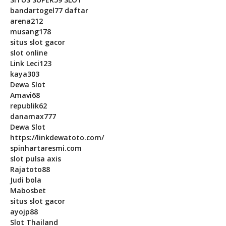
bandartogel77 daftar
arena212
musang178
situs slot gacor
slot online
Link Leci123
kaya303
Dewa Slot
Amavi68
republik62
danamax777
Dewa Slot
https://linkdewatoto.com/
spinhartaresmi.com
slot pulsa axis
Rajatoto88
Judi bola
Mabosbet
situs slot gacor
ayojp88
Slot Thailand