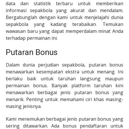
data dan statistik terbaru untuk memberikan
informasi sepakbola yang akurat dan mendalam.
Bergabunglah dengan kami untuk menjelajahi dunia
sepakbola yang kadang terabaikan. Temukan
wawasan baru yang dapat memperdalam minat Anda
terhadap permainan ini.
Putaran Bonus
Dalam dunia perjudian sepakbola, putaran bonus
menawarkan kesempatan ekstra untuk menang. Ini
berlaku baik untuk taruhan langsung maupun
permainan bonus. Banyak platform taruhan kini
menawarkan berbagai jenis putaran bonus yang
menarik. Penting untuk memahami ciri khas masing-
masing jenisnya.
Kami menemukan berbagai jenis putaran bonus yang
sering ditawarkan. Ada bonus pendaftaran untuk