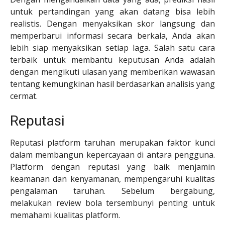
untuk pertandingan yang akan datang bisa lebih
realistis. Dengan menyaksikan skor langsung dan
memperbarui informasi secara berkala, Anda akan
lebih siap menyaksikan setiap laga. Salah satu cara
terbaik untuk membantu keputusan Anda adalah
dengan mengikuti ulasan yang memberikan wawasan
tentang kemungkinan hasil berdasarkan analisis yang
cermat.
Reputasi
Reputasi platform taruhan merupakan faktor kunci
dalam membangun kepercayaan di antara pengguna.
Platform dengan reputasi yang baik menjamin
keamanan dan kenyamanan, mempengaruhi kualitas
pengalaman taruhan. Sebelum bergabung,
melakukan review bola tersembunyi penting untuk
memahami kualitas platform.