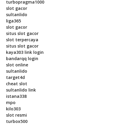
turbopragma1000
slot gacor
sultanlido
liga365
slot gacor
situs slot gacor
slot terpercaya
situs slot gacor
kaya303 link login
bandarqq login
slot online
sultanlido
target4d
cheat slot
sultanlido link
istana338
mpo
kilo303
slot resmi
turbox500