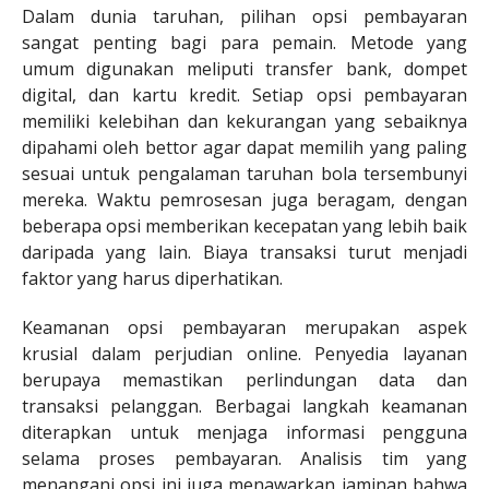
Dalam dunia taruhan, pilihan opsi pembayaran
sangat penting bagi para pemain. Metode yang
umum digunakan meliputi transfer bank, dompet
digital, dan kartu kredit. Setiap opsi pembayaran
memiliki kelebihan dan kekurangan yang sebaiknya
dipahami oleh bettor agar dapat memilih yang paling
sesuai untuk pengalaman taruhan bola tersembunyi
mereka. Waktu pemrosesan juga beragam, dengan
beberapa opsi memberikan kecepatan yang lebih baik
daripada yang lain. Biaya transaksi turut menjadi
faktor yang harus diperhatikan.
Keamanan opsi pembayaran merupakan aspek
krusial dalam perjudian online. Penyedia layanan
berupaya memastikan perlindungan data dan
transaksi pelanggan. Berbagai langkah keamanan
diterapkan untuk menjaga informasi pengguna
selama proses pembayaran. Analisis tim yang
menangani opsi ini juga menawarkan jaminan bahwa