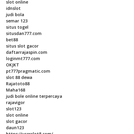
slot online
idnslot
judi bola
semar 123
situs togel
situsdan777.com
bet88
situs slot gacor
daftarrajaspin.com
loginmt777.com
OKJKT
pt777pragmatic.com
slot 88 dewa
Rajatoto88
Maha168
judi bole online terpercaya
rajavigor
slot123
slot online
slot gacor
daun123
https://userslot8.com/