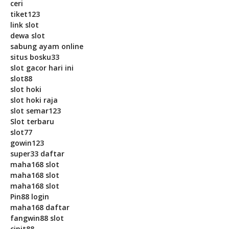
ceri
tiket123
link slot
dewa slot
sabung ayam online
situs bosku33
slot gacor hari ini
slot88
slot hoki
slot hoki raja
slot semar123
Slot terbaru
slot77
gowin123
super33 daftar
maha168 slot
maha168 slot
maha168 slot
Pin88 login
maha168 daftar
fangwin88 slot
cipit88