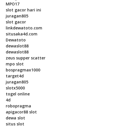
MPO17
slot gacor hari ini
juragan805
slot gacor
linkdewatoto.com
situsaka4d.com
Dewatoto
dewaslot88
dewaslot88
zeus supper scatter
mpo slot
bospragmax1000
target4d
juragan805
slotx5000
togel online
4d
robopragma
apigacor88 slot
dewa slot
situs slot