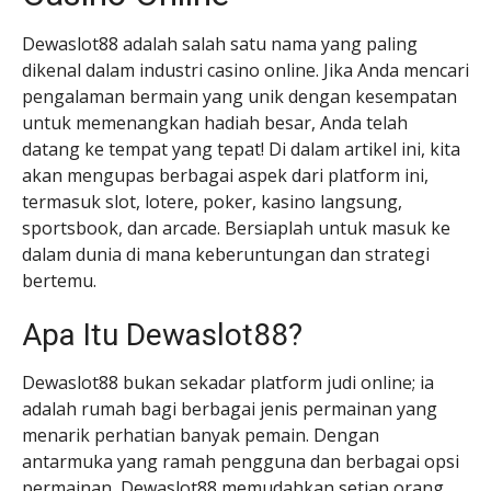
Dewaslot88 adalah salah satu nama yang paling
dikenal dalam industri casino online. Jika Anda mencari
pengalaman bermain yang unik dengan kesempatan
untuk memenangkan hadiah besar, Anda telah
datang ke tempat yang tepat! Di dalam artikel ini, kita
akan mengupas berbagai aspek dari platform ini,
termasuk slot, lotere, poker, kasino langsung,
sportsbook, dan arcade. Bersiaplah untuk masuk ke
dalam dunia di mana keberuntungan dan strategi
bertemu.
Apa Itu Dewaslot88?
Dewaslot88 bukan sekadar platform judi online; ia
adalah rumah bagi berbagai jenis permainan yang
menarik perhatian banyak pemain. Dengan
antarmuka yang ramah pengguna dan berbagai opsi
permainan, Dewaslot88 memudahkan setiap orang,