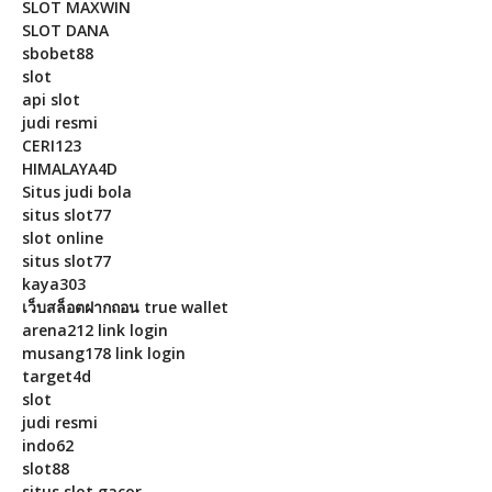
SLOT MAXWIN
SLOT DANA
sbobet88
slot
api slot
judi resmi
CERI123
HIMALAYA4D
Situs judi bola
situs slot77
slot online
situs slot77
kaya303
เว็บสล็อตฝากถอน true wallet
arena212 link login
musang178 link login
target4d
slot
judi resmi
indo62
slot88
situs slot gacor