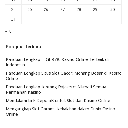
24
25
26
27
28
29
30
31
« Jul
Pos-pos Terbaru
Panduan Lengkap TIGER78: Kasino Online Terbaik di
Indonesia
Panduan Lengkap Situs Slot Gacor: Menang Besar di Kasino
Online
Panduan Lengkap tentang Rajakete: Nikmati Semua
Permainan Kasino
Mendalami Link Depo 5K untuk Slot dan Kasino Online
Mengungkap Slot Garansi Kekalahan dalam Dunia Casino
Online