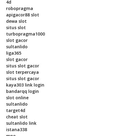
4d
robopragma
apigacor88 slot
dewa slot
situs slot
turbopragma1000
slot gacor
sultanlido
liga365
slot gacor
situs slot gacor
slot terpercaya
situs slot gacor
kaya303 link login
bandarqq login
slot online
sultanlido
target4d
cheat slot
sultanlido link
istana338
mpo