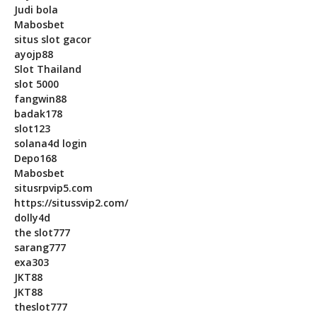
Judi bola
Mabosbet
situs slot gacor
ayojp88
Slot Thailand
slot 5000
fangwin88
badak178
slot123
solana4d login
Depo168
Mabosbet
situsrpvip5.com
https://situssvip2.com/
dolly4d
the slot777
sarang777
exa303
JKT88
JKT88
theslot777