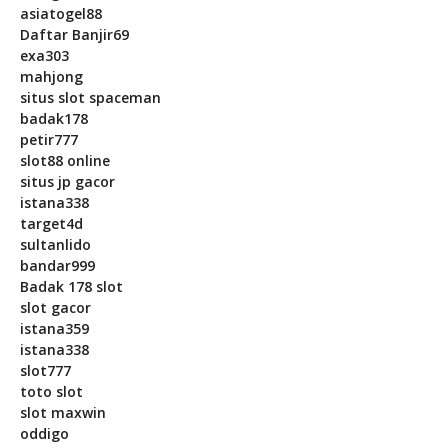
asiatogel88
Daftar Banjir69
exa303
mahjong
situs slot spaceman
badak178
petir777
slot88 online
situs jp gacor
istana338
target4d
sultanlido
bandar999
Badak 178 slot
slot gacor
istana359
istana338
slot777
toto slot
slot maxwin
oddigo