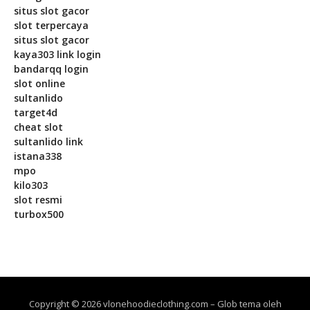
situs slot gacor
slot terpercaya
situs slot gacor
kaya303 link login
bandarqq login
slot online
sultanlido
target4d
cheat slot
sultanlido link
istana338
mpo
kilo303
slot resmi
turbox500
Copyright © 2026 vlonehoodieclothing.com
–
Glob tema oleh