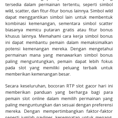
tersedia dalam permainan tertentu, seperti simbol
wild, scatter, dan fitur-fitur bonus lainnya. Simbol wild
dapat menggantikan simbol lain untuk membentuk
kombinasi kemenangan, sementara simbol scatter
biasanya memicu putaran gratis atau fitur bonus
khusus lainnya. Memahami cara kerja simbol bonus
ini dapat membantu pemain dalam memaksimalkan
potensi kemenangan mereka. Dengan mengetahui
permainan mana yang menawarkan simbol bonus
paling menguntungkan, pemain dapat lebih fokus
pada slot yang memiliki peluang terbaik untuk
memberikan kemenangan besar.
Secara keseluruhan, bocoran RTP slot gacor hari ini
memberikan panduan yang berharga bagi para
pemain slot online dalam memilih permainan yang
paling menguntungkan dan sesuai dengan preferensi
mereka. Dengan mempertimbangkan faktor-faktor
seperti jumlah paylines, kesempatan untuk menang,