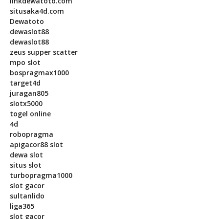
linkdewatoto.com
situsaka4d.com
Dewatoto
dewaslot88
dewaslot88
zeus supper scatter
mpo slot
bospragmax1000
target4d
juragan805
slotx5000
togel online
4d
robopragma
apigacor88 slot
dewa slot
situs slot
turbopragma1000
slot gacor
sultanlido
liga365
slot gacor