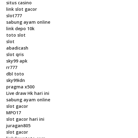
situs casino
link slot gacor
slot777
sabung ayam online
link depo 10k
toto slot
slot
abadicash
slot qris
sky99 apk
rr777
dbl toto
sky99idn
pragma x500
Live draw Hk hari ini
sabung ayam online
slot gacor
MPO17
slot gacor hari ini
juragan805
slot gacor