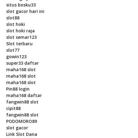
situs bosku33
slot gacor hari ini
slot88
slot hoki
slot hoki raja
slot semar123
Slot terbaru
slot77
gowin123
super33 daftar
maha168 slot
maha168 slot
maha168 slot
Pin88 login
maha168 daftar
fangwin88 slot
cipit88
fangwin88 slot
PODOMORO89
slot gacor
Link Slot Dana