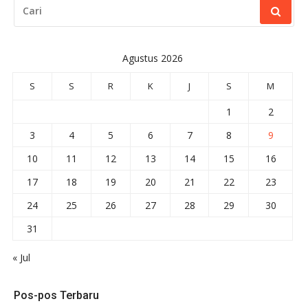
CARI
UNTUK:
Agustus 2026
S
S
R
K
J
S
M
1
2
3
4
5
6
7
8
9
10
11
12
13
14
15
16
17
18
19
20
21
22
23
24
25
26
27
28
29
30
31
« Jul
Pos-pos Terbaru