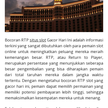
Bocoran RTP
situs slot
Gacor Hari Ini adalah informasi
terkini yang sangat dibutuhkan oleh para pemain slot
online untuk meningkatkan peluang mereka meraih
kemenangan besar. RTP, atau Return to Player,
merupakan persentase yang menunjukkan seberapa
besar pengembalian yang bisa diharapkan pemain
dari total taruhan mereka dalam jangka waktu
tertentu. Dengan mengetahui bocoran RTP slot yang
gacor hari ini, pemain dapat memilih permainan yang
memiliki potensi pembayaran lebih tinggi, sehingga
memaksimalkan kesempatan mereka untuk menang.