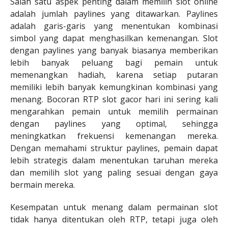
Salah satu aspek penting dalam memilih slot online
adalah jumlah paylines yang ditawarkan. Paylines
adalah garis-garis yang menentukan kombinasi
simbol yang dapat menghasilkan kemenangan. Slot
dengan paylines yang banyak biasanya memberikan
lebih banyak peluang bagi pemain untuk
memenangkan hadiah, karena setiap putaran
memiliki lebih banyak kemungkinan kombinasi yang
menang. Bocoran RTP slot gacor hari ini sering kali
mengarahkan pemain untuk memilih permainan
dengan paylines yang optimal, sehingga
meningkatkan frekuensi kemenangan mereka.
Dengan memahami struktur paylines, pemain dapat
lebih strategis dalam menentukan taruhan mereka
dan memilih slot yang paling sesuai dengan gaya
bermain mereka.
Kesempatan untuk menang dalam permainan slot
tidak hanya ditentukan oleh RTP, tetapi juga oleh