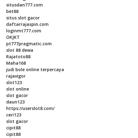
situsdan777.com
bet88
situs slot gacor
daftarrajaspin.com
loginmt777.com
OKJKT
pt777pragmatic.com
slot 88 dewa
Rajatoto88
Maha168
judi bole online terpercaya
rajavigor
slot123
slot online
slot gacor
daun123
https://userslot8.com/
ceri123
slot gacor
cipit88
cipit88