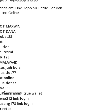
mua Permainan Kasino
ndalami Link Depo 5K untuk Slot dan
sino Online
LOT MAXWIN
LOT DANA
bobet88
ot
i slot
di resmi
RI123
IMALAYA4D
tus judi bola
tus slot77
ot online
tus slot77
aya303
็บสล็อตฝากถอน true wallet
ena212 link login
sang178 link login
rget4d