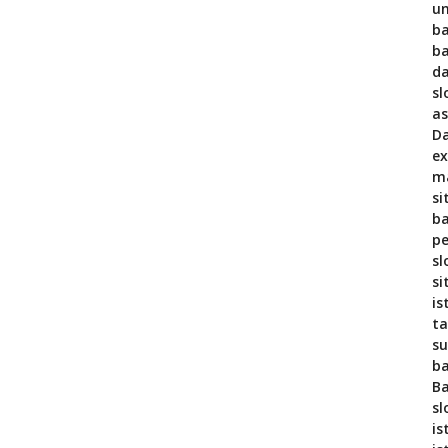
u
ba
ba
da
sl
as
Da
e
m
si
b
pe
sl
si
is
ta
su
b
Ba
sl
is