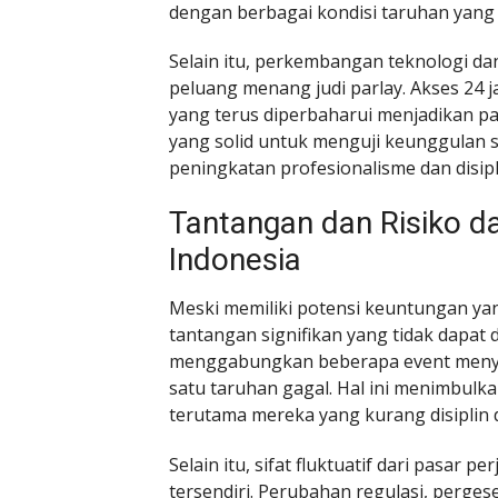
dengan berbagai kondisi taruhan yang
Selain itu, perkembangan teknologi dan
peluang menang judi parlay. Akses 24
yang terus diperbaharui menjadikan pa
yang solid untuk menguji keunggulan st
peningkatan profesionalisme dan disipl
Tantangan dan Risiko da
Indonesia
Meski memiliki potensi keuntungan yan
tantangan signifikan yang tidak dapat 
menggabungkan beberapa event menyirat
satu taruhan gagal. Hal ini menimbulka
terutama mereka yang kurang disiplin 
Selain itu, sifat fluktuatif dari pasar 
tersendiri. Perubahan regulasi, perges