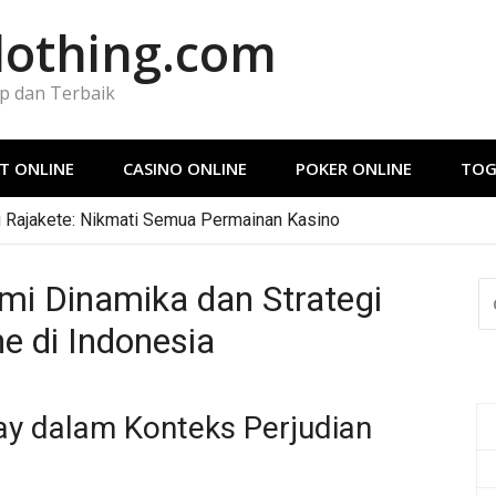
lothing.com
ap dan Terbaik
T ONLINE
CASINO ONLINE
POKER ONLINE
TOG
 Rajakete: Nikmati Semua Permainan Kasino
mi Dinamika dan Strategi
CA
U
e di Indonesia
ay dalam Konteks Perjudian