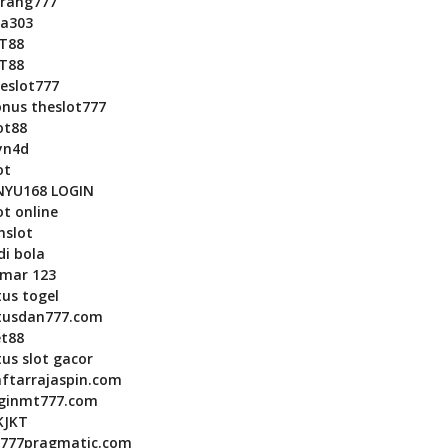
arang777
xa303
T88
T88
eslot777
nus theslot777
ot88
yn4d
ot
NYU168 LOGIN
ot online
nslot
di bola
mar 123
tus togel
tusdan777.com
t88
tus slot gacor
ftarrajaspin.com
oginmt777.com
KJKT
t777pragmatic.com