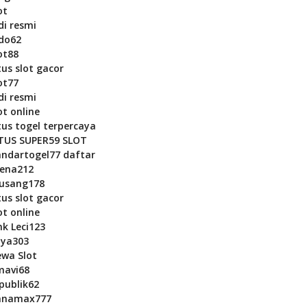
ot
di resmi
do62
ot88
tus slot gacor
ot77
di resmi
ot online
tus togel terpercaya
TUS SUPER59 SLOT
ndartogel77 daftar
rena212
usang178
tus slot gacor
ot online
nk Leci123
aya303
wa Slot
mavi68
publik62
anamax777