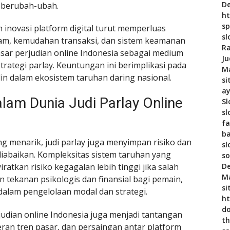
De
 berubah-ubah.
ht
sp
 inovasi platform digital turut memperluas
sl
 jam, kemudahan transaksi, dan sistem keamanan
Ra
sar perjudian online Indonesia sebagai medium
Ju
rategi parlay. Keuntungan ini berimplikasi pada
M
in dalam ekosistem taruhan daring nasional.
si
ay
lam Dunia Judi Parlay Online
Sl
sl
f
b
g menarik, judi parlay juga menyimpan risiko dan
sl
diabaikan. Kompleksitas sistem taruhan yang
so
D
kan risiko kegagalan lebih tinggi jika salah
M
n tekanan psikologis dan finansial bagi pemain,
si
dalam pengelolaan modal dan strategi.
ht
do
perjudian online Indonesia juga menjadi tantangan
th
eran tren pasar, dan persaingan antar platform