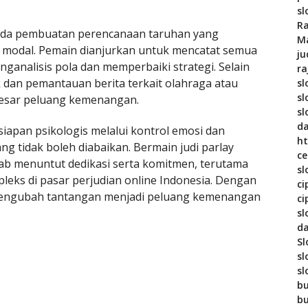
.
sl
Ra
pada pembuatan perencanaan taruhan yang
M
aan modal. Pemain dianjurkan untuk mencatat semua
ju
nganalisis pola dan memperbaiki strategi. Selain
ra
ik dan pemantauan berita terkait olahraga atau
sl
sl
esar peluang kemenangan.
sl
d
iapan psikologis melalui kontrol emosi dan
ht
ng tidak boleh diabaikan. Bermain judi parlay
ce
ab menuntut dedikasi serta komitmen, terutama
sl
eks di pasar perjudian online Indonesia. Dengan
ci
mengubah tantangan menjadi peluang kemenangan
ci
sl
da
Sl
sl
sl
bu
bu