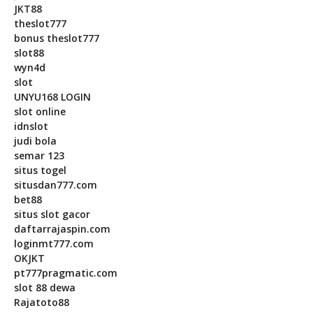
JKT88
theslot777
bonus theslot777
slot88
wyn4d
slot
UNYU168 LOGIN
slot online
idnslot
judi bola
semar 123
situs togel
situsdan777.com
bet88
situs slot gacor
daftarrajaspin.com
loginmt777.com
OKJKT
pt777pragmatic.com
slot 88 dewa
Rajatoto88