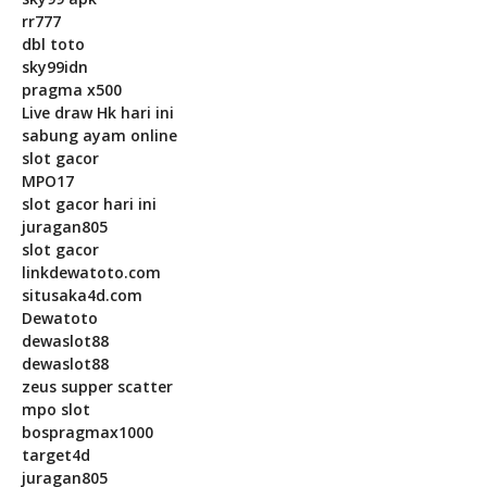
rr777
dbl toto
sky99idn
pragma x500
Live draw Hk hari ini
sabung ayam online
slot gacor
MPO17
slot gacor hari ini
juragan805
slot gacor
linkdewatoto.com
situsaka4d.com
Dewatoto
dewaslot88
dewaslot88
zeus supper scatter
mpo slot
bospragmax1000
target4d
juragan805