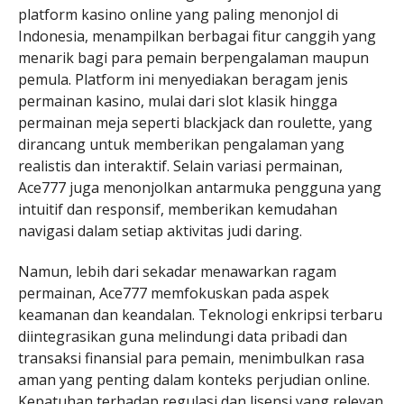
platform kasino online yang paling menonjol di
Indonesia, menampilkan berbagai fitur canggih yang
menarik bagi para pemain berpengalaman maupun
pemula. Platform ini menyediakan beragam jenis
permainan kasino, mulai dari slot klasik hingga
permainan meja seperti blackjack dan roulette, yang
dirancang untuk memberikan pengalaman yang
realistis dan interaktif. Selain variasi permainan,
Ace777 juga menonjolkan antarmuka pengguna yang
intuitif dan responsif, memberikan kemudahan
navigasi dalam setiap aktivitas judi daring.
Namun, lebih dari sekadar menawarkan ragam
permainan, Ace777 memfokuskan pada aspek
keamanan dan keandalan. Teknologi enkripsi terbaru
diintegrasikan guna melindungi data pribadi dan
transaksi finansial para pemain, menimbulkan rasa
aman yang penting dalam konteks perjudian online.
Kepatuhan terhadap regulasi dan lisensi yang relevan