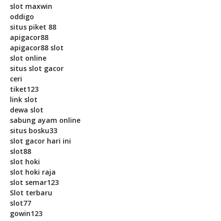
slot maxwin
oddigo
situs piket 88
apigacor88
apigacor88 slot
slot online
situs slot gacor
ceri
tiket123
link slot
dewa slot
sabung ayam online
situs bosku33
slot gacor hari ini
slot88
slot hoki
slot hoki raja
slot semar123
Slot terbaru
slot77
gowin123