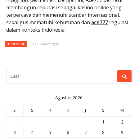
integritas permainan. Dengan ini, Ace777 berhasil
membangun reputasi sebagai kasino online yang
terpercaya dan memenuhi standar internasional,
sekaligus mematuhi kebutuhan dan
ace777
regulasi
dalam konteks Indonesia.
DIPOS DI
Tak Berkategori
CARI
UNTUK:
Agustus 2026
S
S
R
K
J
S
M
1
2
3
4
5
6
7
8
9