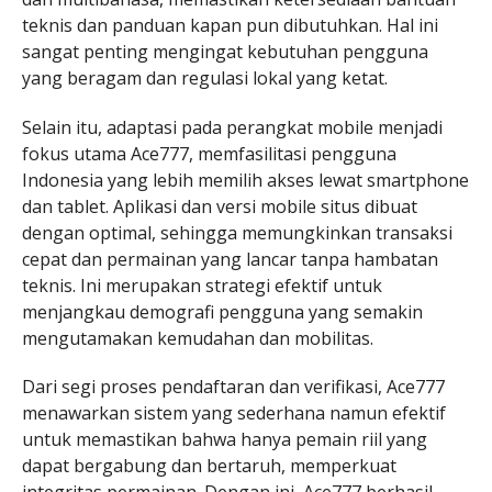
teknis dan panduan kapan pun dibutuhkan. Hal ini
sangat penting mengingat kebutuhan pengguna
yang beragam dan regulasi lokal yang ketat.
Selain itu, adaptasi pada perangkat mobile menjadi
fokus utama Ace777, memfasilitasi pengguna
Indonesia yang lebih memilih akses lewat smartphone
dan tablet. Aplikasi dan versi mobile situs dibuat
dengan optimal, sehingga memungkinkan transaksi
cepat dan permainan yang lancar tanpa hambatan
teknis. Ini merupakan strategi efektif untuk
menjangkau demografi pengguna yang semakin
mengutamakan kemudahan dan mobilitas.
Dari segi proses pendaftaran dan verifikasi, Ace777
menawarkan sistem yang sederhana namun efektif
untuk memastikan bahwa hanya pemain riil yang
dapat bergabung dan bertaruh, memperkuat