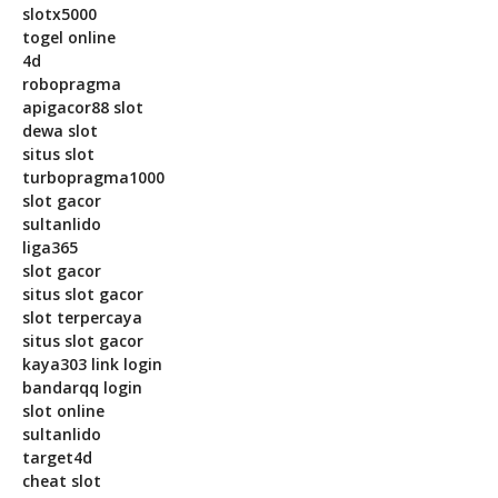
slotx5000
togel online
4d
robopragma
apigacor88 slot
dewa slot
situs slot
turbopragma1000
slot gacor
sultanlido
liga365
slot gacor
situs slot gacor
slot terpercaya
situs slot gacor
kaya303 link login
bandarqq login
slot online
sultanlido
target4d
cheat slot