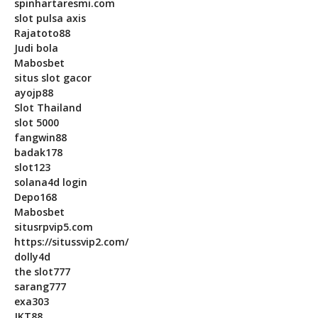
spinhartaresmi.com
slot pulsa axis
Rajatoto88
Judi bola
Mabosbet
situs slot gacor
ayojp88
Slot Thailand
slot 5000
fangwin88
badak178
slot123
solana4d login
Depo168
Mabosbet
situsrpvip5.com
https://situssvip2.com/
dolly4d
the slot777
sarang777
exa303
JKT88