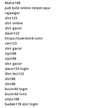
Maha168
judi bole online terpercaya
rajavigor
slot123
slot online
slot gacor
daun123
https://userslot8.com/
ceri123
slot gacor
cipit88
cipit88
slot gacor
daun123 login
Slot leci123
slot88
slot88
bucin4d login
bucin4d toto
unyu168
badak178 slot login