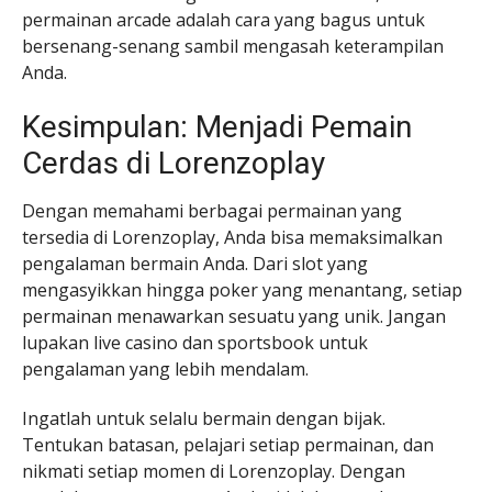
permainan arcade adalah cara yang bagus untuk
bersenang-senang sambil mengasah keterampilan
Anda.
Kesimpulan: Menjadi Pemain
Cerdas di Lorenzoplay
Dengan memahami berbagai permainan yang
tersedia di Lorenzoplay, Anda bisa memaksimalkan
pengalaman bermain Anda. Dari slot yang
mengasyikkan hingga poker yang menantang, setiap
permainan menawarkan sesuatu yang unik. Jangan
lupakan live casino dan sportsbook untuk
pengalaman yang lebih mendalam.
Ingatlah untuk selalu bermain dengan bijak.
Tentukan batasan, pelajari setiap permainan, dan
nikmati setiap momen di Lorenzoplay. Dengan