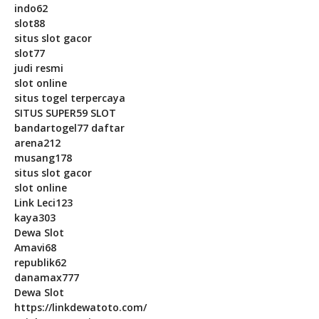
indo62
slot88
situs slot gacor
slot77
judi resmi
slot online
situs togel terpercaya
SITUS SUPER59 SLOT
bandartogel77 daftar
arena212
musang178
situs slot gacor
slot online
Link Leci123
kaya303
Dewa Slot
Amavi68
republik62
danamax777
Dewa Slot
https://linkdewatoto.com/