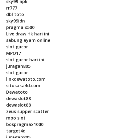
sky99 apk
rr777
dbl toto
sky99idn
pragma x500
Live draw Hk hari ini
sabung ayam online
slot gacor
MPO17
slot gacor hari ini
juragan805
slot gacor
linkdewatoto.com
situsaka4d.com
Dewatoto
dewaslot88
dewaslot88
zeus supper scatter
mpo slot
bospragmax1000
target4d
juragan805