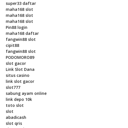
super33 daftar
maha168 slot
maha168 slot
maha168 slot
Pin88 login
maha168 daftar
fangwin88 slot
cipit88
fangwin88 slot
PODOMORO89
slot gacor
Link Slot Dana
situs casino
link slot gacor
slot777
sabung ayam online
link depo 10k
toto slot
slot
abadicash
slot qris