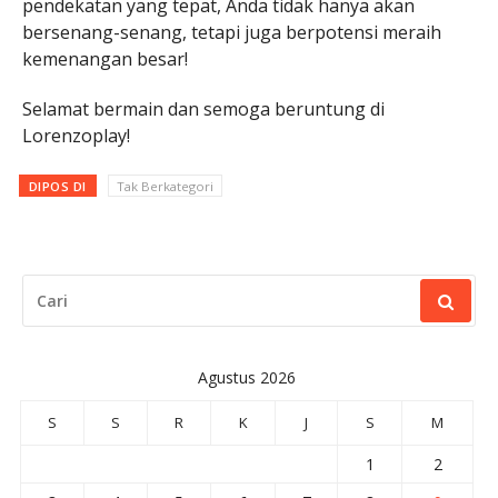
pendekatan yang tepat, Anda tidak hanya akan
bersenang-senang, tetapi juga berpotensi meraih
kemenangan besar!
Selamat bermain dan semoga beruntung di
Lorenzoplay!
DIPOS DI
Tak Berkategori
CARI
UNTUK:
Agustus 2026
S
S
R
K
J
S
M
1
2