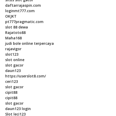
daftarrajaspin.com
loginmt777.com
OKJKT
pt777pragmatic.com
slot 88 dewa
Rajatoto88
Maha168
judi bole online terpercaya
rajavigor
slot123
slot online
slot gacor
daun123
https://userslot8.com/
ceri123
slot gacor
cipit88
cipit88
slot gacor
daun123 login
Slot leci123