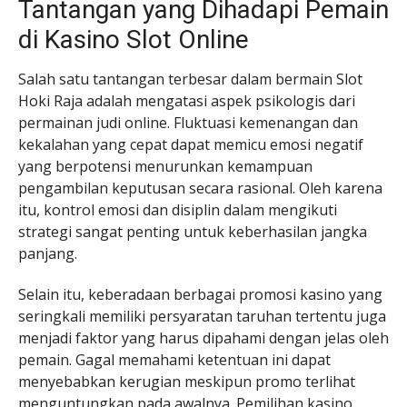
Tantangan yang Dihadapi Pemain
di Kasino Slot Online
Salah satu tantangan terbesar dalam bermain Slot
Hoki Raja adalah mengatasi aspek psikologis dari
permainan judi online. Fluktuasi kemenangan dan
kekalahan yang cepat dapat memicu emosi negatif
yang berpotensi menurunkan kemampuan
pengambilan keputusan secara rasional. Oleh karena
itu, kontrol emosi dan disiplin dalam mengikuti
strategi sangat penting untuk keberhasilan jangka
panjang.
Selain itu, keberadaan berbagai promosi kasino yang
seringkali memiliki persyaratan taruhan tertentu juga
menjadi faktor yang harus dipahami dengan jelas oleh
pemain. Gagal memahami ketentuan ini dapat
menyebabkan kerugian meskipun promo terlihat
menguntungkan pada awalnya. Pemilihan kasino