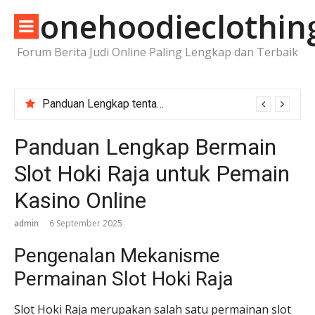
Lompat
vlonehoodieclothin
ke
konten
Forum Berita Judi Online Paling Lengkap dan Terbaik
Panduan Lengkap tentang Rajakete: Nikmati Semua Permainan Kasino
Panduan Lengkap Bermain
Slot Hoki Raja untuk Pemain
Kasino Online
admin
6 September 2025
Pengenalan Mekanisme
Permainan Slot Hoki Raja
Slot Hoki Raja merupakan salah satu permainan slot