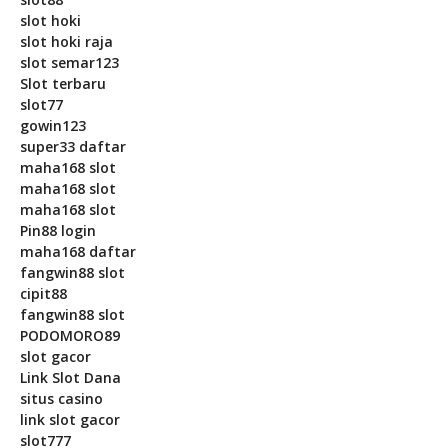
slot hoki
slot hoki raja
slot semar123
Slot terbaru
slot77
gowin123
super33 daftar
maha168 slot
maha168 slot
maha168 slot
Pin88 login
maha168 daftar
fangwin88 slot
cipit88
fangwin88 slot
PODOMORO89
slot gacor
Link Slot Dana
situs casino
link slot gacor
slot777