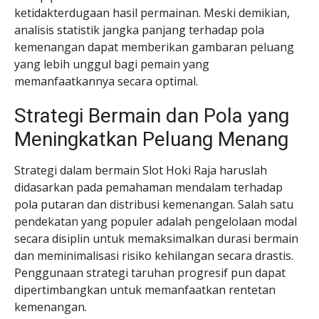
ketidakterdugaan hasil permainan. Meski demikian,
analisis statistik jangka panjang terhadap pola
kemenangan dapat memberikan gambaran peluang
yang lebih unggul bagi pemain yang
memanfaatkannya secara optimal.
Strategi Bermain dan Pola yang
Meningkatkan Peluang Menang
Strategi dalam bermain Slot Hoki Raja haruslah
didasarkan pada pemahaman mendalam terhadap
pola putaran dan distribusi kemenangan. Salah satu
pendekatan yang populer adalah pengelolaan modal
secara disiplin untuk memaksimalkan durasi bermain
dan meminimalisasi risiko kehilangan secara drastis.
Penggunaan strategi taruhan progresif pun dapat
dipertimbangkan untuk memanfaatkan rentetan
kemenangan.