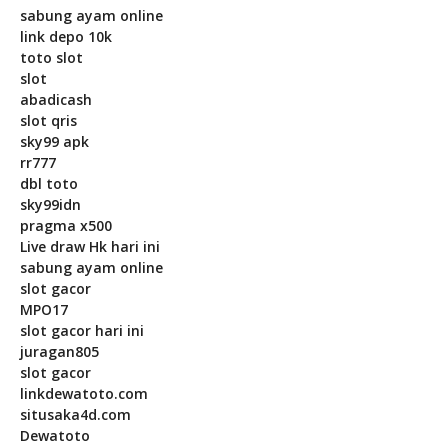
sabung ayam online
link depo 10k
toto slot
slot
abadicash
slot qris
sky99 apk
rr777
dbl toto
sky99idn
pragma x500
Live draw Hk hari ini
sabung ayam online
slot gacor
MPO17
slot gacor hari ini
juragan805
slot gacor
linkdewatoto.com
situsaka4d.com
Dewatoto