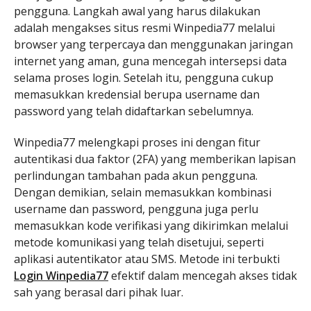
pengguna. Langkah awal yang harus dilakukan
adalah mengakses situs resmi Winpedia77 melalui
browser yang terpercaya dan menggunakan jaringan
internet yang aman, guna mencegah intersepsi data
selama proses login. Setelah itu, pengguna cukup
memasukkan kredensial berupa username dan
password yang telah didaftarkan sebelumnya.
Winpedia77 melengkapi proses ini dengan fitur
autentikasi dua faktor (2FA) yang memberikan lapisan
perlindungan tambahan pada akun pengguna.
Dengan demikian, selain memasukkan kombinasi
username dan password, pengguna juga perlu
memasukkan kode verifikasi yang dikirimkan melalui
metode komunikasi yang telah disetujui, seperti
aplikasi autentikator atau SMS. Metode ini terbukti
Login Winpedia77
efektif dalam mencegah akses tidak
sah yang berasal dari pihak luar.