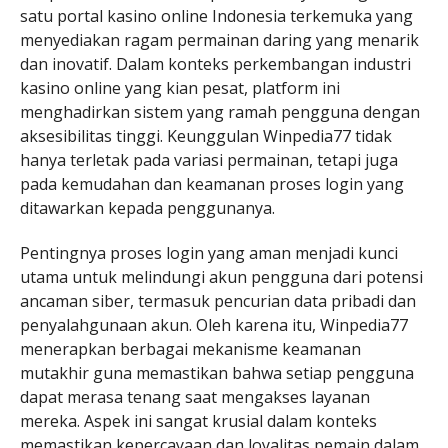
satu portal kasino online Indonesia terkemuka yang
menyediakan ragam permainan daring yang menarik
dan inovatif. Dalam konteks perkembangan industri
kasino online yang kian pesat, platform ini
menghadirkan sistem yang ramah pengguna dengan
aksesibilitas tinggi. Keunggulan Winpedia77 tidak
hanya terletak pada variasi permainan, tetapi juga
pada kemudahan dan keamanan proses login yang
ditawarkan kepada penggunanya.
Pentingnya proses login yang aman menjadi kunci
utama untuk melindungi akun pengguna dari potensi
ancaman siber, termasuk pencurian data pribadi dan
penyalahgunaan akun. Oleh karena itu, Winpedia77
menerapkan berbagai mekanisme keamanan
mutakhir guna memastikan bahwa setiap pengguna
dapat merasa tenang saat mengakses layanan
mereka. Aspek ini sangat krusial dalam konteks
memastikan kepercayaan dan loyalitas pemain dalam