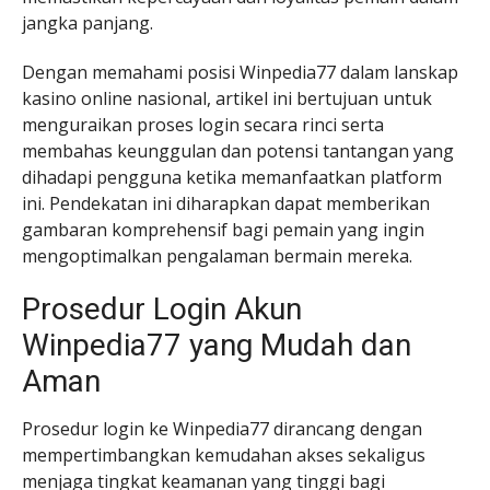
jangka panjang.
Dengan memahami posisi Winpedia77 dalam lanskap
kasino online nasional, artikel ini bertujuan untuk
menguraikan proses login secara rinci serta
membahas keunggulan dan potensi tantangan yang
dihadapi pengguna ketika memanfaatkan platform
ini. Pendekatan ini diharapkan dapat memberikan
gambaran komprehensif bagi pemain yang ingin
mengoptimalkan pengalaman bermain mereka.
Prosedur Login Akun
Winpedia77 yang Mudah dan
Aman
Prosedur login ke Winpedia77 dirancang dengan
mempertimbangkan kemudahan akses sekaligus
menjaga tingkat keamanan yang tinggi bagi