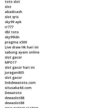
toto slot
slot
abadicash
slot qris
sky99 apk
rr777
dbl toto
sky99idn
pragma x500
Live draw Hk hari ini
sabung ayam online
slot gacor
MPO17
slot gacor hari ini
juragan805
slot gacor
linkdewatoto.com
situsaka4d.com
Dewatoto
dewaslot88
dewaslot88
zeus supper scatter