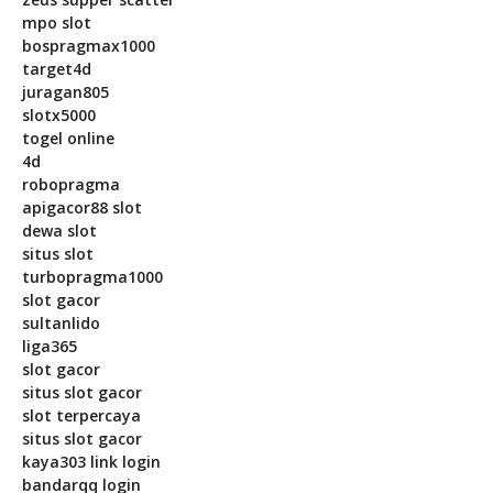
mpo slot
bospragmax1000
target4d
juragan805
slotx5000
togel online
4d
robopragma
apigacor88 slot
dewa slot
situs slot
turbopragma1000
slot gacor
sultanlido
liga365
slot gacor
situs slot gacor
slot terpercaya
situs slot gacor
kaya303 link login
bandarqq login