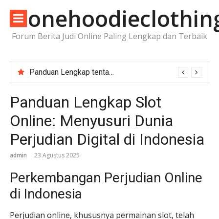
Lompat
vlonehoodieclothin
ke
konten
Forum Berita Judi Online Paling Lengkap dan Terbaik
Panduan Lengkap tentang Rajakete: Nikmati Semua Permainan Kasino
Panduan Lengkap Slot
Online: Menyusuri Dunia
Perjudian Digital di Indonesia
admin
23 Agustus 2025
Perkembangan Perjudian Online
di Indonesia
Perjudian online, khususnya permainan slot, telah