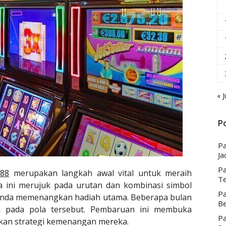
« J
P
Pa
Ja
Pa
t88
merupakan langkah awal vital untuk meraih
Te
la ini merujuk pada urutan dan kombinasi simbol
Pa
Anda memenangkan hadiah utama. Beberapa bulan
Be
uan pada pola tersebut. Pembaruan ini membuka
Pa
kan strategi kemenangan mereka.