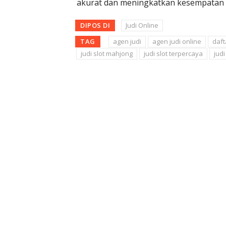
akurat dan meningkatkan kesempatan 
DIPOS DI
Judi Online
TAG
agen judi
agen judi online
daft
judi slot mahjong
judi slot terpercaya
judi