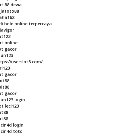
ot 88 dewa
jatoto88
aha168
di bole online terpercaya
javigor
ot123
ot online
ot gacor
aun123
tps://userslot8.com/
ri123
ot gacor
pit88
pit88
ot gacor
un123 login
ot leci123
ot88
ot88
cin4d login
cin4d toto