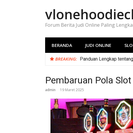
Lompat
vlonehoodiec
ke
konten
Forum Berita Judi Online Paling Lengk
BERANDA
JUDI ONLINE
SLO
BREAKING:
Panduan Lengkap tentang
Pembaruan Pola Slot
admin
19 Maret 2025