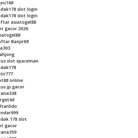
nyu168
dak178 slot login
dak178 slot login
ftar asiatogel88
ot gacor 2026
iatogel88
ftar Banjir69
xa303
ahjong
tus slot spaceman
adak178
tir777
ot88 online
tus jp gacor
tana338
rget4d
ltanlido
andar999
dak 178 slot
ot gacor
tana359