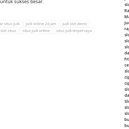
untuk sukses besar.
sl
Ra
M
ju
ar situs judi
judi online 24 jam
judi slot demo
ra
 slot zeus
situs judi online
situs judi terpercaya
sl
sl
sl
d
ht
ce
sl
ci
ci
sl
da
Sl
sl
sl
bu
bu