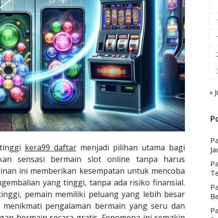
« J
P
Pa
tinggi
kera99 daftar
menjadi pilihan utama bagi
Ja
an sensasi bermain slot online tanpa harus
Pa
inan ini memberikan kesempatan untuk mencoba
Te
gembalian yang tinggi, tanpa ada risiko finansial.
Pa
inggi, pemain memiliki peluang yang lebih besar
Be
s menikmati pengalaman bermain yang seru dan
Pa
n bermain secara gratis. Fenomena ini semakin