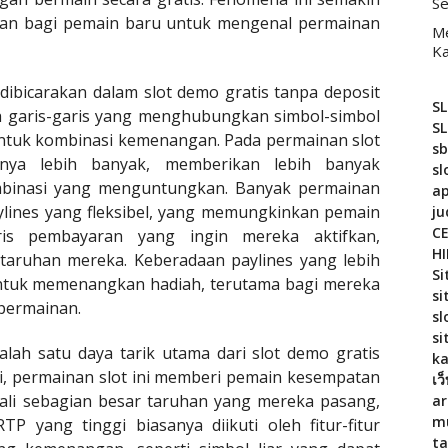
Se
an bagi pemain baru untuk mengenal permainan
Me
Ka
dibicarakan dalam slot demo gratis tanpa deposit
S
lah garis-garis yang menghubungkan simbol-simbol
S
tuk kombinasi kemenangan. Pada permainan slot
s
anya lebih banyak, memberikan lebih banyak
sl
binasi yang menguntungkan. Banyak permainan
ap
lines yang fleksibel, yang memungkinkan pemain
ju
CE
is pembayaran yang ingin mereka aktifkan,
H
 taruhan mereka. Keberadaan paylines yang lebih
Si
ntuk memenangkan hadiah, terutama bagi mereka
si
permainan.
sl
si
ah satu daya tarik utama dari slot demo gratis
k
i, permainan slot ini memberi pemain kesempatan
เว
li sebagian besar taruhan yang mereka pasang,
ar
mu
P yang tinggi biasanya diikuti oleh fitur-fitur
ta