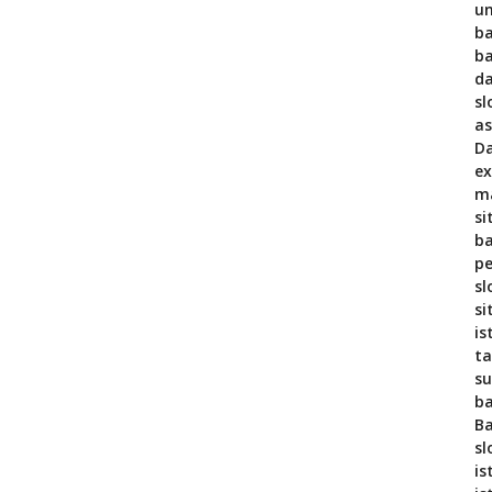
u
ba
ba
da
sl
as
Da
e
m
si
b
pe
sl
si
is
ta
su
b
Ba
sl
is