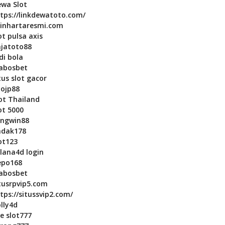
wa Slot
tps://linkdewatoto.com/
inhartaresmi.com
ot pulsa axis
jatoto88
di bola
abosbet
tus slot gacor
ojp88
ot Thailand
ot 5000
angwin88
adak178
ot123
lana4d login
epo168
abosbet
tusrpvip5.com
tps://situssvip2.com/
lly4d
e slot777