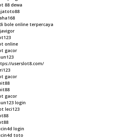
ot 88 dewa
jatoto88
aha168
di bole online terpercaya
javigor
ot123
ot online
ot gacor
aun123
tps://userslot8.com/
ri123
ot gacor
pit88
pit88
ot gacor
un123 login
ot leci123
ot88
ot88
cin4d login
cin4d toto