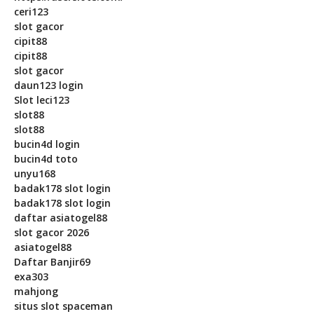
ceri123
slot gacor
cipit88
cipit88
slot gacor
daun123 login
Slot leci123
slot88
slot88
bucin4d login
bucin4d toto
unyu168
badak178 slot login
badak178 slot login
daftar asiatogel88
slot gacor 2026
asiatogel88
Daftar Banjir69
exa303
mahjong
situs slot spaceman