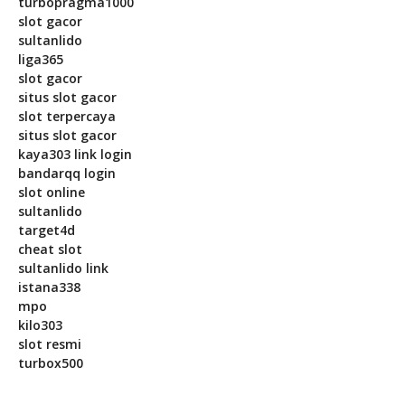
turbopragma1000
slot gacor
sultanlido
liga365
slot gacor
situs slot gacor
slot terpercaya
situs slot gacor
kaya303 link login
bandarqq login
slot online
sultanlido
target4d
cheat slot
sultanlido link
istana338
mpo
kilo303
slot resmi
turbox500