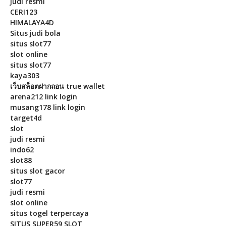
judi resmi
CERI123
HIMALAYA4D
Situs judi bola
situs slot77
slot online
situs slot77
kaya303
เว็บสล็อตฝากถอน true wallet
arena212 link login
musang178 link login
target4d
slot
judi resmi
indo62
slot88
situs slot gacor
slot77
judi resmi
slot online
situs togel terpercaya
SITUS SUPER59 SLOT