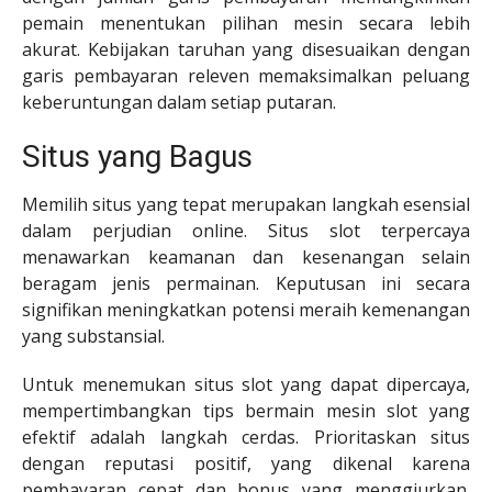
pemain menentukan pilihan mesin secara lebih
akurat. Kebijakan taruhan yang disesuaikan dengan
garis pembayaran releven memaksimalkan peluang
keberuntungan dalam setiap putaran.
Situs yang Bagus
Memilih situs yang tepat merupakan langkah esensial
dalam perjudian online. Situs slot terpercaya
menawarkan keamanan dan kesenangan selain
beragam jenis permainan. Keputusan ini secara
signifikan meningkatkan potensi meraih kemenangan
yang substansial.
Untuk menemukan situs slot yang dapat dipercaya,
mempertimbangkan tips bermain mesin slot yang
efektif adalah langkah cerdas. Prioritaskan situs
dengan reputasi positif, yang dikenal karena
pembayaran cepat dan bonus yang menggiurkan.