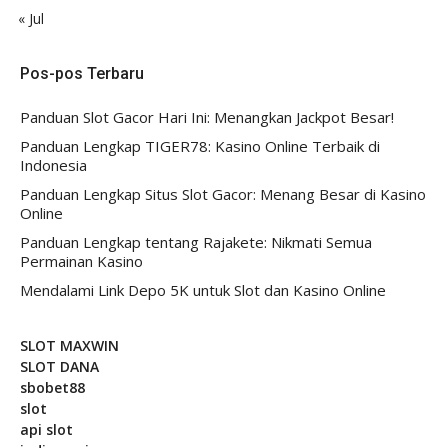
« Jul
Pos-pos Terbaru
Panduan Slot Gacor Hari Ini: Menangkan Jackpot Besar!
Panduan Lengkap TIGER78: Kasino Online Terbaik di
Indonesia
Panduan Lengkap Situs Slot Gacor: Menang Besar di Kasino
Online
Panduan Lengkap tentang Rajakete: Nikmati Semua
Permainan Kasino
Mendalami Link Depo 5K untuk Slot dan Kasino Online
SLOT MAXWIN
SLOT DANA
sbobet88
slot
api slot