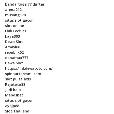
bandartogel77 daftar
arena212
musang178
situs slot gacor
slot online
Link Leci123
kaya303
Dewa Slot
Amavi68
republik62
danamax777
Dewa Slot
https://linkdewatoto.com/
spinhartaresmi.com
slot pulsa axis
Rajatoto88
Judi bola
Mabosbet
situs slot gacor
ayojp88
Slot Thailand