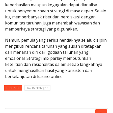
keberhasilan maupun kegagalan dapat dianalisa
untuk penyempurnaan strategi di masa depan. Selain
itu, memperbanyak riset dan berdiskusi dengan
komunitas taruhan juga menambah wawasan dan
memperkaya strategi yang digunakan.
Namun, pemula yang serius hendaknya selalu disiplin
mengikuti rencana taruhan yang sudah ditetapkan
dan menahan diri dari godaan taruhan yang
emosional. Strategi mix parlay membutuhkan
ketelitian dan rasionalitas dalam setiap langkahnya
untuk menghasilkan hasil yang konsisten dan
berkelanjutan di kasino online.
DIPOS DI
Tak Berkategori
CARI