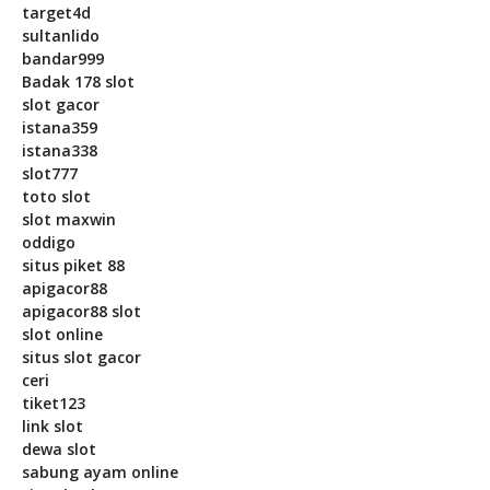
target4d
sultanlido
bandar999
Badak 178 slot
slot gacor
istana359
istana338
slot777
toto slot
slot maxwin
oddigo
situs piket 88
apigacor88
apigacor88 slot
slot online
situs slot gacor
ceri
tiket123
link slot
dewa slot
sabung ayam online