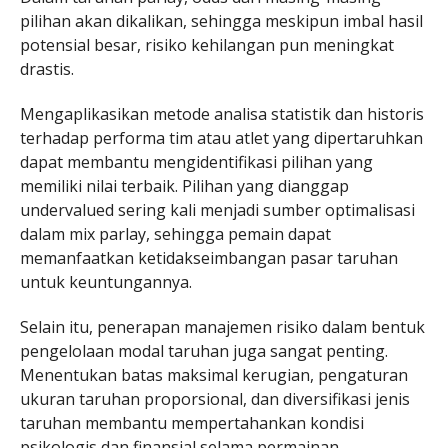
pilihan akan dikalikan, sehingga meskipun imbal hasil
potensial besar, risiko kehilangan pun meningkat
drastis.
Mengaplikasikan metode analisa statistik dan historis
terhadap performa tim atau atlet yang dipertaruhkan
dapat membantu mengidentifikasi pilihan yang
memiliki nilai terbaik. Pilihan yang dianggap
undervalued sering kali menjadi sumber optimalisasi
dalam mix parlay, sehingga pemain dapat
memanfaatkan ketidakseimbangan pasar taruhan
untuk keuntungannya.
Selain itu, penerapan manajemen risiko dalam bentuk
pengelolaan modal taruhan juga sangat penting.
Menentukan batas maksimal kerugian, pengaturan
ukuran taruhan proporsional, dan diversifikasi jenis
taruhan membantu mempertahankan kondisi
psikologis dan finansial selama permainan