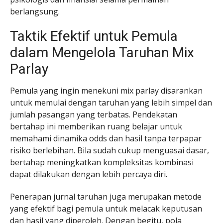
berlangsung.
Taktik Efektif untuk Pemula
dalam Mengelola Taruhan Mix
Parlay
Pemula yang ingin menekuni mix parlay disarankan
untuk memulai dengan taruhan yang lebih simpel dan
jumlah pasangan yang terbatas. Pendekatan
bertahap ini memberikan ruang belajar untuk
memahami dinamika odds dan hasil tanpa terpapar
risiko berlebihan. Bila sudah cukup menguasai dasar,
bertahap meningkatkan kompleksitas kombinasi
dapat dilakukan dengan lebih percaya diri.
Penerapan jurnal taruhan juga merupakan metode
yang efektif bagi pemula untuk melacak keputusan
dan hasil yang diperoleh. Dengan begitu, pola