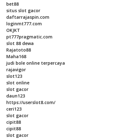
bet88
situs slot gacor
daftarrajaspin.com
loginmt777.com
OKJKT
pt777pragmatic.com
slot 88 dewa
Rajatoto88
Maha168
judi bole online terpercaya
rajavigor
slot123
slot online
slot gacor
daun123
https://userslot8.com/
ceri123
slot gacor
cipit88
cipit88
slot gacor