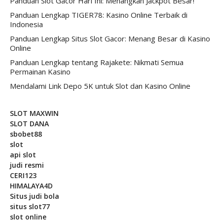
Panduan Slot Gacor Hari Ini: Menangkan Jackpot Besar!
Panduan Lengkap TIGER78: Kasino Online Terbaik di
Indonesia
Panduan Lengkap Situs Slot Gacor: Menang Besar di Kasino
Online
Panduan Lengkap tentang Rajakete: Nikmati Semua
Permainan Kasino
Mendalami Link Depo 5K untuk Slot dan Kasino Online
SLOT MAXWIN
SLOT DANA
sbobet88
slot
api slot
judi resmi
CERI123
HIMALAYA4D
Situs judi bola
situs slot77
slot online