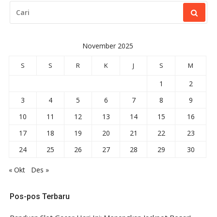
CARI
UNTUK:
November 2025
S
S
R
K
J
S
M
1
2
3
4
5
6
7
8
9
10
11
12
13
14
15
16
17
18
19
20
21
22
23
24
25
26
27
28
29
30
« Okt
Des »
Pos-pos Terbaru