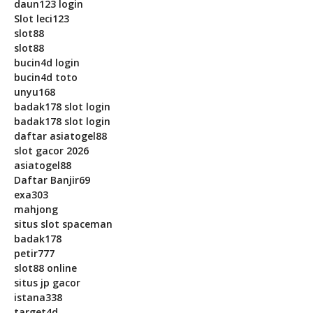
daun123 login
Slot leci123
slot88
slot88
bucin4d login
bucin4d toto
unyu168
badak178 slot login
badak178 slot login
daftar asiatogel88
slot gacor 2026
asiatogel88
Daftar Banjir69
exa303
mahjong
situs slot spaceman
badak178
petir777
slot88 online
situs jp gacor
istana338
target4d