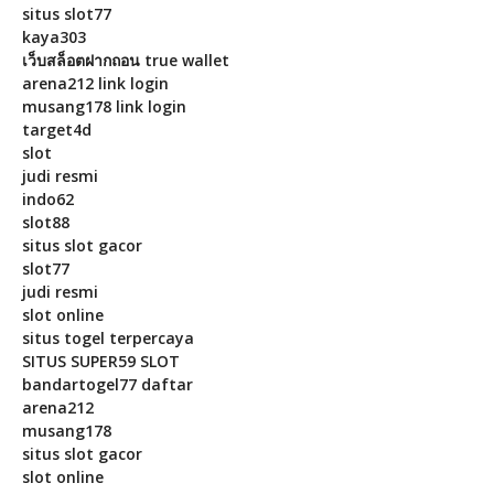
situs slot77
kaya303
เว็บสล็อตฝากถอน true wallet
arena212 link login
musang178 link login
target4d
slot
judi resmi
indo62
slot88
situs slot gacor
slot77
judi resmi
slot online
situs togel terpercaya
SITUS SUPER59 SLOT
bandartogel77 daftar
arena212
musang178
situs slot gacor
slot online