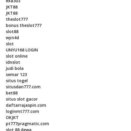
exa303
JKT88
JKT88
theslot777
bonus theslot777
slot88
wyn4d
slot
UNYU168 LOGIN
slot online
idnslot
judi bola
semar 123
situs togel
situsdan777.com
bet88
situs slot gacor
daftarrajaspin.com
loginmt777.com
OKJKT
pt777pragmatic.com
slot 88 dewa