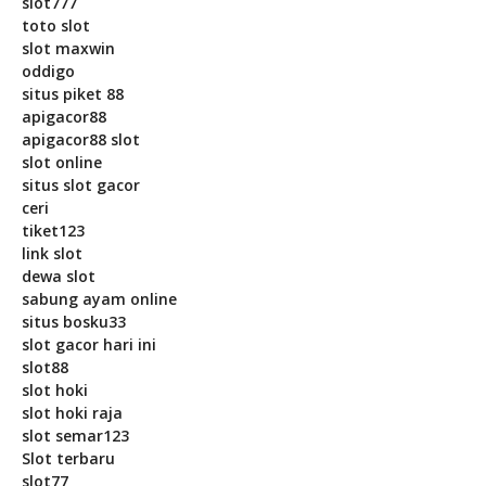
slot777
toto slot
slot maxwin
oddigo
situs piket 88
apigacor88
apigacor88 slot
slot online
situs slot gacor
ceri
tiket123
link slot
dewa slot
sabung ayam online
situs bosku33
slot gacor hari ini
slot88
slot hoki
slot hoki raja
slot semar123
Slot terbaru
slot77