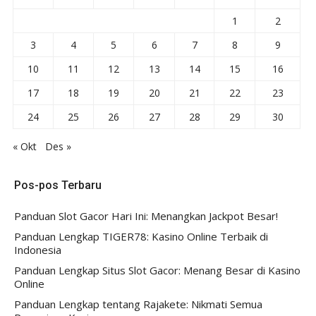
1
2
3
4
5
6
7
8
9
10
11
12
13
14
15
16
17
18
19
20
21
22
23
24
25
26
27
28
29
30
« Okt
Des »
Pos-pos Terbaru
Panduan Slot Gacor Hari Ini: Menangkan Jackpot Besar!
Panduan Lengkap TIGER78: Kasino Online Terbaik di
Indonesia
Panduan Lengkap Situs Slot Gacor: Menang Besar di Kasino
Online
Panduan Lengkap tentang Rajakete: Nikmati Semua