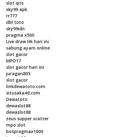
slot qris
sky99 apk
rr777
dbl toto
sky99idn
pragma x500
Live draw Hk hari ini
sabung ayam online
slot gacor
MPO17
slot gacor hari ini
juragan805
slot gacor
linkdewatoto.com
situsaka4d.com
Dewatoto
dewaslot88
dewaslot88
zeus supper scatter
mpo slot
bospragmax1000