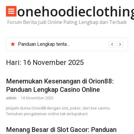
Lompat
vlonehoodieclothin
ke
konten
Forum Berita Judi Online Paling Lengkap dan Terbaik
Panduan Lengkap tentang Rajakete: Nikmati Semua Permainan Kasino
Hari:
16 November 2025
Menemukan Kesenangan di Orion88:
Panduan Lengkap Casino Online
admin
16 November 2025
Jelajahi dunia Orion88 dengan slot, poker, dan live casino.
Temukan pengalaman online tak terlupakan!
Menang Besar di Slot Gacor: Panduan